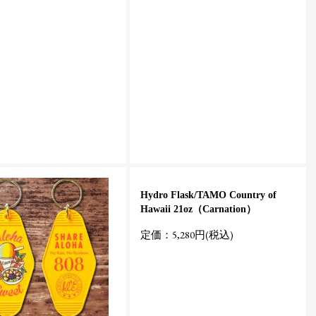
Hydro Flask/TAMO Country of
Hawaii 21oz（Carnation）
定価：5,280円(税込)