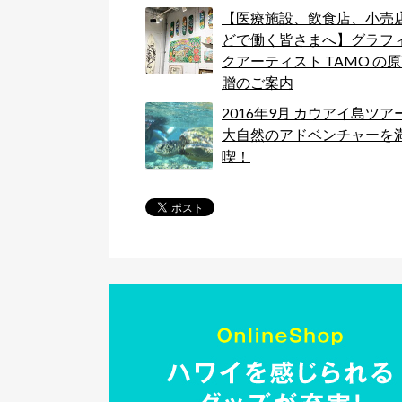
【医療施設、飲食店、小売
どで働く皆さまへ】グラフ
クアーティスト TAMO の
贈のご案内
2016年9月 カウアイ島ツア
大自然のアドベンチャーを
喫！