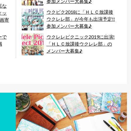
参加メンバー大募集♪
店な
ウクピク2018に「ＨＬＣ放課後
ィッ
ウクレレ部」が今年も出演予定!!
原画寄
参加メンバー大募集♪
ーで
ウクレレピクニック2019に出演!
満
「ＨＬＣ放課後ウクレレ部」の
メンバー大募集♪