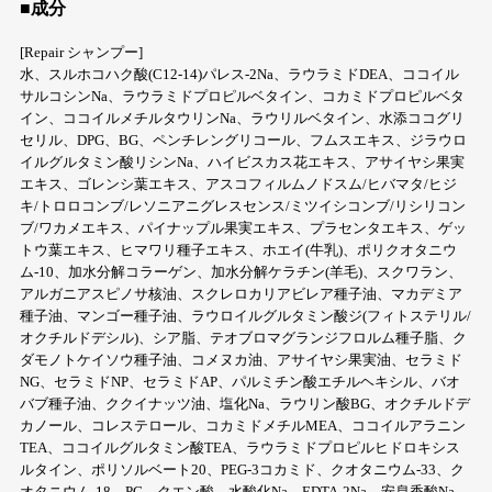
■成分
[Repair シャンプー]
水、スルホコハク酸(C12-14)パレス-2Na、ラウラミドDEA、ココイル
サルコシンNa、ラウラミドプロピルベタイン、コカミドプロピルベタ
イン、ココイルメチルタウリンNa、ラウリルベタイン、水添ココグリ
セリル、DPG、BG、ペンチレングリコール、フムスエキス、ジラウロ
イルグルタミン酸リシンNa、ハイビスカス花エキス、アサイヤシ果実
エキス、ゴレンシ葉エキス、アスコフィルムノドスム/ヒバマタ/ヒジ
キ/トロロコンブ/レソニアニグレスセンス/ミツイシコンブ/リシリコン
ブ/ワカメエキス、パイナップル果実エキス、プラセンタエキス、ゲッ
トウ葉エキス、ヒマワリ種子エキス、ホエイ(牛乳)、ポリクオタニウ
ム-10、加水分解コラーゲン、加水分解ケラチン(羊毛)、スクワラン、
アルガニアスピノサ核油、スクレロカリアビレア種子油、マカデミア
種子油、マンゴー種子油、ラウロイルグルタミン酸ジ(フィトステリル/
オクチルドデシル)、シア脂、テオブロマグランジフロルム種子脂、ク
ダモノトケイソウ種子油、コメヌカ油、アサイヤシ果実油、セラミド
NG、セラミドNP、セラミドAP、パルミチン酸エチルヘキシル、バオ
バブ種子油、ククイナッツ油、塩化Na、ラウリン酸BG、オクチルドデ
カノール、コレステロール、コカミドメチルMEA、ココイルアラニン
TEA、ココイルグルタミン酸TEA、ラウラミドプロピルヒドロキシス
ルタイン、ポリソルベート20、PEG-3コカミド、クオタニウム-33、ク
オタニウム-18、PG、クエン酸、水酸化Na、EDTA-2Na、安息香酸Na、