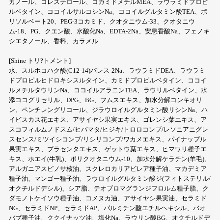
カノール、コレステロール、コカミドメチルMEA、ラウラミドプロピ
ルベタイン、ココイルサルコシンNa、ココイルグルタミン酸TEA、ポ
リソルベート20、PEG-3コカミド、クオタニウム-33、クオタニウ
ム-18、PG、クエン酸、水酸化Na、EDTA-2Na、安息香酸Na、フェノキ
シエタノール、香料、カラメル
[Shine トリ?トメント]
水、スルホコハク酸(C12-14)パレス-2Na、ラウラミドDEA、ラウラミ
ドプロピルヒドロキシスルタイン、カミドプロピルベタイン、ココイ
ルメチルタウリンNa、ココイルアラニンTEA、ラウリルベタイン、水
添ココグリセリル、DPG、BG、フムスエキス、加水分解コンキオリ
ン、ペンチレングリコール、ジラウロイルグルタミン酸リシンNa、ハ
イビスカス花エキス、アサイヤシ果実エキス、ゴレンシ葉エキス、ア
スコフィルムノドスム/ヒバマタ/ヒジキ/トロロコンブ/レソニアニグレ
スセンス/ミツイシコンブ/リシリコンブ/ワカメエキス、パイナップル
果実エキス、プラセンタエキス、ゲットウ葉エキス、ヒマワリ種子エ
キス、ホエイ(牛乳)、ポリクオタニウム-10、加水分解ケラチン(羊毛)、
アルガニアスピノサ核油、スクレロカリアビレア種子油、マカデミア
種子油、マンゴー種子油、ラウロイルグルタミン酸ジ(フィトステリル/
オクチルドデシル)、シア脂、テオブロマグランジフロルム種子脂、ク
ダモノトケイソウ種子油、コメヌカ油、アサイヤシ果実油、セラミド
NG、セラミドNP、セラミドAP、パルミチン酸エチルヘキシル、バオ
バブ種子油、ククイナッツ油、塩化Na、ラウリン酸BG、オクチルドデ