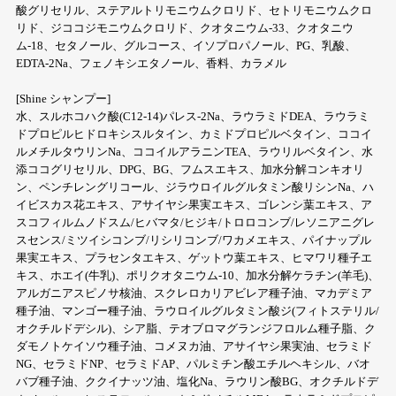
酸グリセリル、ステアルトリモニウムクロリド、セトリモニウムクロ
リド、ジココジモニウムクロリド、クオタニウム-33、クオタニウ
ム-18、セタノール、グルコース、イソプロパノール、PG、乳酸、
EDTA-2Na、フェノキシエタノール、香料、カラメル
[Shine シャンプー]
水、スルホコハク酸(C12-14)パレス-2Na、ラウラミドDEA、ラウラミ
ドプロピルヒドロキシスルタイン、カミドプロピルベタイン、ココイ
ルメチルタウリンNa、ココイルアラニンTEA、ラウリルベタイン、水
添ココグリセリル、DPG、BG、フムスエキス、加水分解コンキオリ
ン、ペンチレングリコール、ジラウロイルグルタミン酸リシンNa、ハ
イビスカス花エキス、アサイヤシ果実エキス、ゴレンシ葉エキス、ア
スコフィルムノドスム/ヒバマタ/ヒジキ/トロロコンブ/レソニアニグレ
スセンス/ミツイシコンブ/リシリコンブ/ワカメエキス、パイナップル
果実エキス、プラセンタエキス、ゲットウ葉エキス、ヒマワリ種子エ
キス、ホエイ(牛乳)、ポリクオタニウム-10、加水分解ケラチン(羊毛)、
アルガニアスピノサ核油、スクレロカリアビレア種子油、マカデミア
種子油、マンゴー種子油、ラウロイルグルタミン酸ジ(フィトステリル/
オクチルドデシル)、シア脂、テオブロマグランジフロルム種子脂、ク
ダモノトケイソウ種子油、コメヌカ油、アサイヤシ果実油、セラミド
NG、セラミドNP、セラミドAP、パルミチン酸エチルヘキシル、バオ
バブ種子油、ククイナッツ油、塩化Na、ラウリン酸BG、オクチルドデ