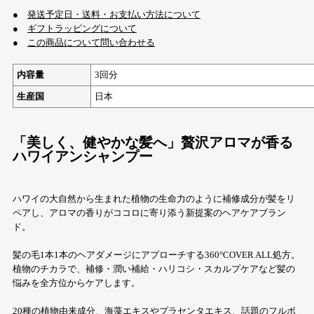
●
発送予定日・送料・お支払い方法について
●
ギフトラッピングについて
●
この商品について問い合わせる
内容量
3回分
生産国
日本
「美しく、健やかな髪へ」贅沢アロマが香る
ハワイアンシャンプー
ハワイの大自然から生まれた植物の生命力のように補修成分が髪をリ
ペアし、アロマの香りがココロに寄り添う新提案のヘアケアブラン
ド。
髪の毛1本1本のヘアダメージにアプローチする360°COVER ALL処方。
植物のチカラで、補修・潤い補給・ハリコシ・スカルプケアなど髪の
悩みを全方位からケアします。
20種の植物由来成分、海藻エキスやプラセンタエキス、話題のフルボ