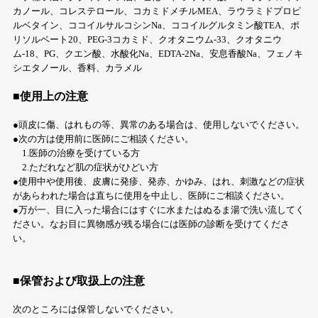
カノール、コレステロール、コカミドメチルMEA、ラウラミドプロピ
ルベタイン、ココイルサルコシンNa、ココイルグルタミン酸TEA、ポ
リソルベート20、PEG-3コカミド、クオタニウム-33、クオタニウ
ム-18、PG、クエン酸、水酸化Na、EDTA-2Na、安息香酸Na、フェノキ
シエタノール、香料、カラメル
■使用上の注意
●頭皮に傷、はれもの等、異常のある場合は、使用しないでください。
●次の方は使用前に医師にご相談ください。
1.医師の治療を受けている方
2.ただれなど肌の症状がひどい方
●使用中や使用後、皮膚に発疹、発赤、かゆみ、はれ、刺激などの症状
があらわれた場合は直ちに使用を中止し、医師にご相談ください。
●万が一、目に入った場合にはすぐに水またはぬるま湯で洗い流してく
ださい。なお目に異物感が残る場合には医師の診断を受けてくださ
い。
■保管および取扱上の注意
次のところには保管しないでください。