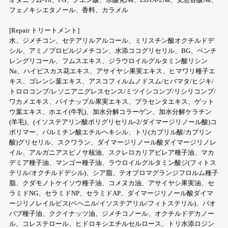
フェノキシエタノール、香料、カラメル
[Repair トリートメント]
水、ジメチコン、セテアリルアルコール、ミリスチン酸オクチルドデ
シル、アミノプロピルジメチコン、水添ココグリセリル、BG、ペンチ
レングリコール、フムスエキス、ジラウロイルグルタミン酸リシン
Na、ハイビスカス花エキス、アサイヤシ果実エキス、ヒマワリ種子エ
キス、ゴレンシ葉エキス、アスコフィルムノドスム/ヒバマタ/ヒジキ/
トロロコンブ/レソニアニグレスセンス/ミツイシコンブ/リシリコンブ/
ワカメエキス、パイナップル果実エキス、プラセンタエキス、ゲット
ウ葉エキス、ホエイ(牛乳)、加水分解コラーゲン、加水分解ケラチン
(羊毛)、(イソステアリン酸ポリグリセリル-2/ダイマージリノール酸)コ
ポリマー、パルミチン酸エチルヘキシル、トリ(カプリル酸/カプリン
酸)グリセリル、スクワラン、ダイマージリノール酸ダイマージリノレ
イル、アルガニアスピノサ核油、スクレロカリアビレア種子油、マカ
デミア種子油、マンゴー種子油、ラウロイルグルタミン酸ジ(フィトス
テリル/オクチルドデシル)、シア脂、テオブロマグランジフロルム種子
脂、クダモノトケイソウ種子油、コメヌカ油、アサイヤシ果実油、セ
ラミドNG、セラミドNP、セラミドAP、ダイマージリノール酸ダイマ
ージリノレイルビス(ベヘニル/イソステアリル/フィトステリル)、バオ
バブ種子油、ククイナッツ油、ジメチコノール、オクチルドデカノー
ル、コレステロール、ヒドロキシエチルセルロース、トリ水添ロジン