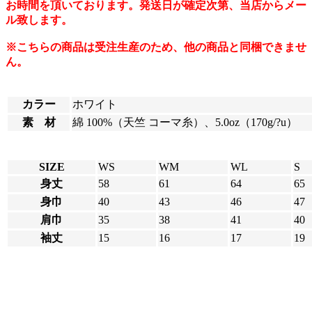
お時間を頂いております。発送日が確定次第、当店からメー
ル致します。
※こちらの商品は受注生産のため、他の商品と同梱できませ
ん。
カラー
ホワイト
素 材
綿 100%（天竺 コーマ糸）、5.0oz（170g/?u）
SIZE
WS
WM
WL
S
身丈
58
61
64
65
身巾
40
43
46
47
肩巾
35
38
41
40
袖丈
15
16
17
19