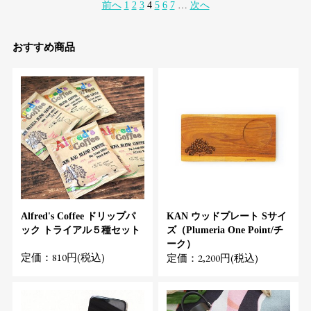
前へ
1
2
3
4
5
6
7
…
次へ
おすすめ商品
Alfred's Coffee ドリップパ
KAN ウッドプレート Sサイ
ック トライアル５種セット
ズ（Plumeria One Point/チ
ーク）
定価：810円(税込)
定価：2,200円(税込)