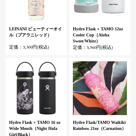
LEINANI ビューティーオイ
Hydro Flask × TAMO 12oz
ル（プアラニレッド）
Cooler Cup（Aloha
Sweet/White）
定価：3,300円(税込)
定価：3,960円(税込)
Hydro Flask × TAMO 16 oz
Hydro Flask/TAMO Waikiki
Wide Mouth（Night Hula
Rainbow 21oz（Carnation）
Girl/Black）