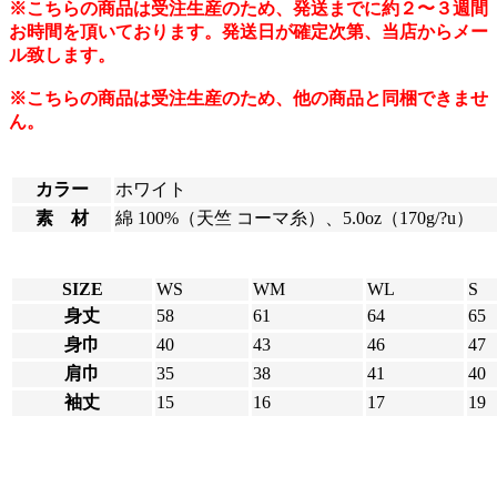
※こちらの商品は受注生産のため、発送までに約２〜３週間
お時間を頂いております。発送日が確定次第、当店からメー
ル致します。
※こちらの商品は受注生産のため、他の商品と同梱できませ
ん。
カラー
ホワイト
素 材
綿 100%（天竺 コーマ糸）、5.0oz（170g/?u）
SIZE
WS
WM
WL
S
身丈
58
61
64
65
身巾
40
43
46
47
肩巾
35
38
41
40
袖丈
15
16
17
19