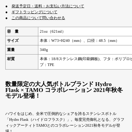
●
発送予定日・送料・お支払い方法について
●
ギフトラッピングについて
●
この商品について問い合わせる
容 量
21oz（621ml）
サイズ
本体：W73×H240（mm）、口径：48.5（mm）
重量
340g
材質
本体：18/8ステンレス鋼(印刷鋼板)、フタ：ポリプ
プ：TPE
数量限定の大人気ボトルブランド Hydro
Flask × TAMO コラボレーション 2021年秋冬
モデル登場！
ハワイをはじめ、全米で圧倒的なシェアを誇るステンレスボトル
「Hydro Flask（ハイドロフラスク）」。毎度完売御礼となる、グラフ
ィックアーティトTAMOとのコラボレーション2021秋冬モデルが登
場！