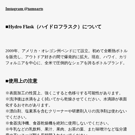
Instagram @tamoarts
■Hydro Flask（ハイドロフラスク）について
2009年、アメリカ・オレゴン州ベンドにて設立。初めて全断熱ボトル
を販売し、アウトドア好きの間で爆発的に拡大。現在、ハワイ、カリ
フォルニアを中心に、全米で圧倒的なシェアを誇るボトルブランド。
■使用上の注意
※表面加工の性質上、強くこすると色移りする可能性があります。
※洗浄後は水滴をよく拭いてから乾燥させてください。水滴跡が表面
化するおそれがあります。
※漂白剤、塩素系を含むクリーナーや研磨剤入りの洗浄剤は使わない
でください。
※食器洗浄機、食器乾燥機を絶対に使用しないでください。
※牛乳などの乳飲料、果汁、果肉、お茶の葉、また味噌汁など塩分濃