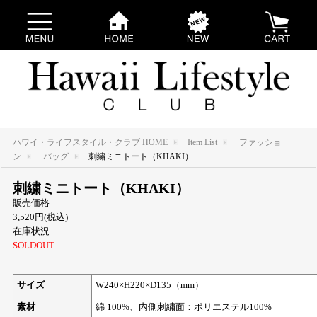
ハワイ・ライフスタイル・クラブ HOME
Item List
ファッショ
ン
バッグ
刺繍ミニトート（KHAKI）
刺繍ミニトート（KHAKI）
販売価格
3,520円(税込)
在庫状況
SOLDOUT
サイズ
W240×H220×D135（mm）
素材
綿 100%、内側刺繍面：ポリエステル100%