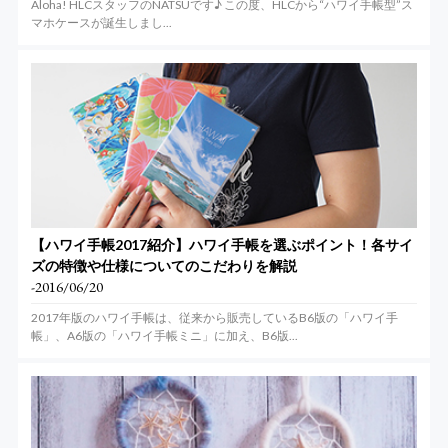
Aloha! HLCスタッフのNATSUです♪ この度、HLCから“ハワイ手帳型”ス
マホケースが誕生しまし...
【ハワイ手帳2017紹介】ハワイ手帳を選ぶポイント！各サイ
ズの特徴や仕様についてのこだわりを解説
-2016/06/20
2017年版のハワイ手帳は、従来から販売しているB6版の「ハワイ手
帳」、A6版の「ハワイ手帳ミニ」に加え、B6版...