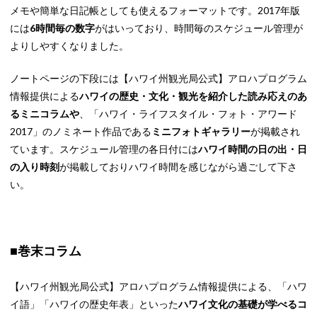
メモや簡単な日記帳としても使えるフォーマットです。2017年版
には
6時間毎の数字
がはいっており、時間毎のスケジュール管理が
よりしやすくなりました。
ノートページの下段には【ハワイ州観光局公式】アロハプログラム
情報提供による
ハワイの歴史・文化・観光を紹介した読み応えのあ
るミニコラムや
、「ハワイ・ライフスタイル・フォト・アワード
2017」のノミネート作品である
ミニフォトギャラリー
が掲載され
ています。スケジュール管理の各日付には
ハワイ時間の日の出・日
の入り時刻
が掲載しておりハワイ時間を感じながら過ごして下さ
い。
■巻末コラム
【ハワイ州観光局公式】アロハプログラム情報提供による、「ハワ
イ語」「ハワイの歴史年表」といった
ハワイ文化の基礎が学べるコ