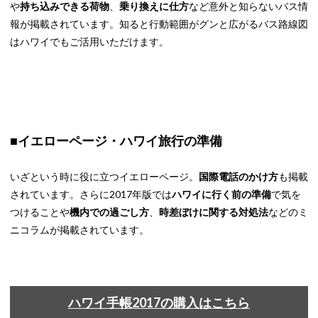
や
持ち込みできる荷物
、
乗り換えに仕方
など意外と知らないバス情
報が掲載されています。知ると行動範囲がグンと広がるバス路線図
はハワイでもご活用いただけます。
■イエローページ・ハワイ旅行の準備
いざという時に役に立つイエローページ。
国際電話のかけ方
も掲載
されています。さらに2017年版では
ハワイに行く前の準備
で気を
つけることや
機内での過ごし方
、
時差ぼけに関する対処法
などのミ
ニコラムが掲載されています。
ハワイ手帳2017の購入はこちら