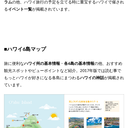
ラム
の他、ハワイ旅行の予定を立てる時に重宝するハワイで催され
る
イベント一覧
が掲載されています。
■ハワイ6島マップ
旅に便利な
ハワイ州の基本情報
・
各6島の基本情報
の他、おすすめ
観光スポットやビューポイントなど紹介。2017年版では読む事で
もっとハワイが好きになる各島にまつわる
ハワイの神話
が掲載され
ています。