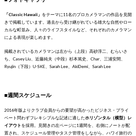
「Classic Hawaii」
をテーマに11名のプロカメラマンの作品を見開
きで掲載しています。過去から受け継がれている雄大な自然やロー
カルな町並み、人々のライフスタイルなど、それぞれのカメラマン
による表現が楽しめます。
掲載されているカメラマンは左から（上段）高砂淳二、むらいさ
ち、Casey Liu、近藤純夫（中段）杉本篤史、Char、三浦安間、
Ryujin（下段）U-SKE、Sarah Lee、AkiDemi、Sarah Lee
■週間スケジュール
2016年版よりクラブ会員からの要望が高かったビジネス・プライ
ベート問わずフレキシブルな記述に適した
ホリゾンタル（横型）レ
イアウト
を採用。見開きの左ページに1週間を、右側にノートが配
置され、スケジュール管理やタスク管理をしながら、ハワイ旅行の