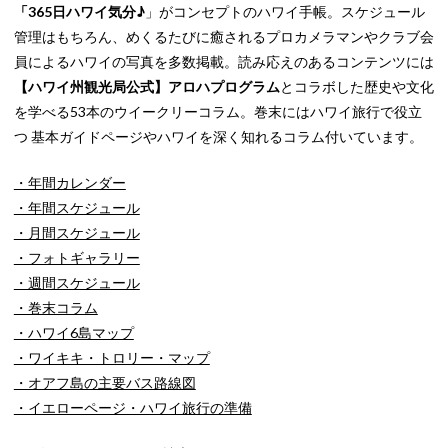
「365日ハワイ気分♪
」がコンセプトのハワイ手帳。スケジュール
管理はもちろん、めくるたびに癒されるプロカメラマンやクラブ会
員によるハワイの写真を多数掲載。読み応えのあるコンテンツには
【ハワイ州観光局公式】アロハプログラム
とコラボした歴史や文化
を学べる53本のウイークリーコラム。巻末にはハワイ旅行で役立
つ 基本ガイドページやハワイを深く知れるコラム付いています。
・年間カレンダー
・年間スケジュール
・月間スケジュール
・フォトギャラリー
・週間スケジュール
・巻末コラム
・ハワイ6島マップ
・ワイキキ・トロリー・マップ
・オアフ島の主要バス路線図
・イエローページ・ハワイ旅行の準備