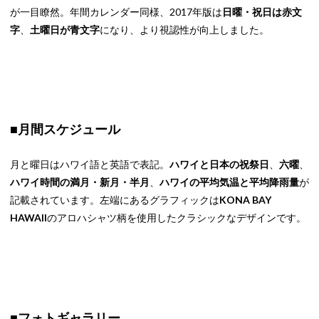
が一目瞭然。年間カレンダー同様、2017年版は
日曜・祝日は赤文
字
、
土曜日が青文字
になり、より視認性が向上しました。
■月間スケジュール
月と曜日はハワイ語と英語で表記。
ハワイと日本の祝祭日
、
六曜
、
ハワイ時間の満月・新月・半月
、
ハワイの平均気温と平均降雨量
が
記載されています。左端にあるグラフィックは
KONA BAY
HAWAII
のアロハシャツ柄を使用したクラシックなデザインです。
■フォトギャラリー