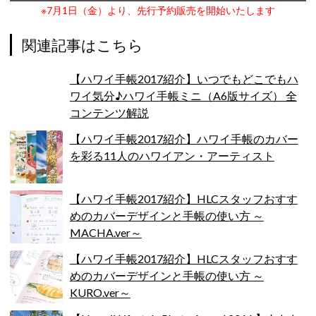
※7月1日（金）より、先行予約販売を開始いたします
関連記事はこちら
【ハワイ手帳2017紹介】いつでもどこでもハ
ワイ気分♪ハワイ手帳ミニ（A6版サイズ） 全
コンテンツ解説
【ハワイ手帳2017紹介】ハワイ手帳のカバー
を彩る11人のハワイアン・アーティスト
【ハワイ手帳2017紹介】HLCスタッフおすす
めのカバーデザインと手帳の使い方 ～
MACHA.ver～
【ハワイ手帳2017紹介】HLCスタッフおすす
めのカバーデザインと手帳の使い方 ～
KURO.ver～