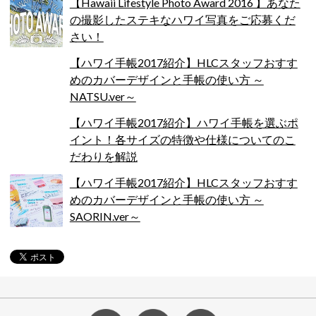
【Hawaii Lifestyle Photo Award 2016 】あなた
の撮影したステキなハワイ写真をご応募くだ
さい！
【ハワイ手帳2017紹介】HLCスタッフおすす
めのカバーデザインと手帳の使い方 ～
NATSU.ver～
【ハワイ手帳2017紹介】ハワイ手帳を選ぶポ
イント！各サイズの特徴や仕様についてのこ
だわりを解説
【ハワイ手帳2017紹介】HLCスタッフおすす
めのカバーデザインと手帳の使い方 ～
SAORIN.ver～