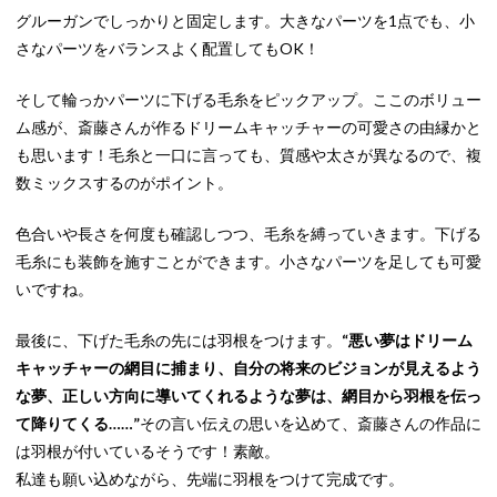
グルーガンでしっかりと固定します。大きなパーツを1点でも、小
さなパーツをバランスよく配置してもOK！
そして輪っかパーツに下げる毛糸をピックアップ。ここのボリュー
ム感が、斎藤さんが作るドリームキャッチャーの可愛さの由縁かと
も思います！毛糸と一口に言っても、質感や太さが異なるので、複
数ミックスするのがポイント。
色合いや長さを何度も確認しつつ、毛糸を縛っていきます。下げる
毛糸にも装飾を施すことができます。小さなパーツを足しても可愛
いですね。
最後に、下げた毛糸の先には羽根をつけます。
“悪い夢はドリーム
キャッチャーの網目に捕まり、自分の将来のビジョンが見えるよう
な夢、正しい方向に導いてくれるような夢は、網目から羽根を伝っ
て降りてくる……”
その言い伝えの思いを込めて、斎藤さんの作品に
は羽根が付いているそうです！素敵。
私達も願い込めながら、先端に羽根をつけて完成です。