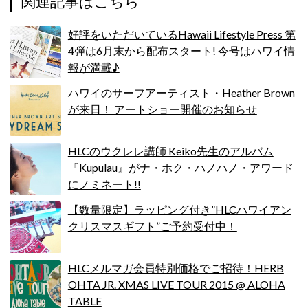
関連記事はこちら
好評をいただいているHawaii Lifestyle Press 第
4弾は6月末から配布スタート! 今号はハワイ情
報が満載♪
ハワイのサーフアーティスト・Heather Brown
が来日！ アートショー開催のお知らせ
HLCのウクレレ講師 Keiko先生のアルバム
『Kupulau』がナ・ホク・ハノハノ・アワード
にノミネート!!
【数量限定】ラッピング付き”HLCハワイアン
クリスマスギフト”ご予約受付中！
HLCメルマガ会員特別価格でご招待！HERB
OHTA JR. XMAS LIVE TOUR 2015 @ ALOHA
TABLE