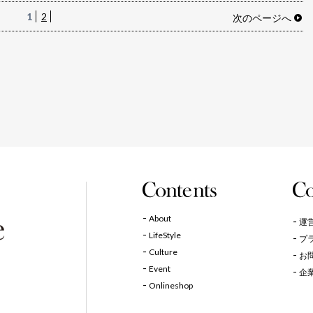
1
2
次のページへ
About
運
LifeStyle
プ
Culture
お
Event
企
Onlineshop