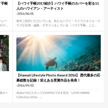
イ手帳
【ハワイ手帳2017紹介】ハワイ手帳のカバーを彩る11
人のハワイアン・アーティスト
-2016/06/01
ジュー
毎年ご好評いただいている、私たちハワイ・ライフスタイル・ク
やクラ
ラブが企画・編集・デザインをしている「ハワイ手帳」こと
Hawa...
【Hawaii Lifestyle Photo Award 2016】 歴代最多の応
募総数を記録！栄えある受賞作品を発表！
-2016/05/02
ん橋ホー
Aloha! HLCスタッフのNATSUです♪ 先日「LOVE HAWAII
Collection 2016」...