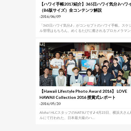
【ハワイ手帳2017紹介】365日ハワイ気分♪ハワ
（B6版サイズ）全コンテンツ解説
-2016/06/09
「365日ハワイ気分♪」がコンセプトのハワイ手帳。スケ
ル管理はもちろん、めくるたびに癒されるプロカメラマン
ブ...
【Hawaii Lifestyle Photo Award 2016】 LOVE
HAWAII Collection 2016 授賞式レポート
-2016/05/20
Aloha! HLCスタッフのNATSUです♪ 4月23日、横浜大さ
ルにて行われた、日本最大級のハ...