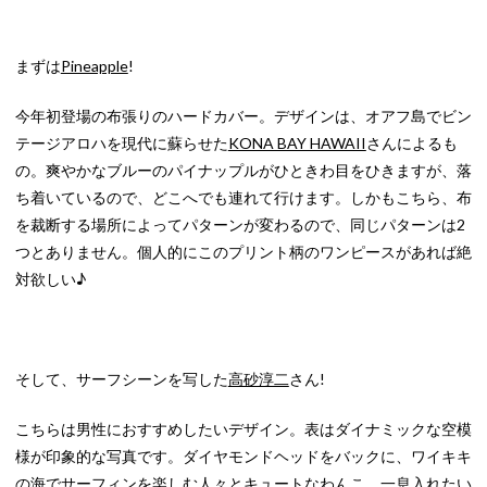
まずは
Pineapple
!
今年初登場の布張りのハードカバー。デザインは、オアフ島でビン
テージアロハを現代に蘇らせた
KONA BAY HAWAII
さんによるも
の。爽やかなブルーのパイナップルがひときわ目をひきますが、落
ち着いているので、どこへでも連れて行けます。しかもこちら、布
を裁断する場所によってパターンが変わるので、同じパターンは2
つとありません。個人的にこのプリント柄のワンピースがあれば絶
対欲しい♪
そして、サーフシーンを写した
高砂淳二
さん!
こちらは男性におすすめしたいデザイン。表はダイナミックな空模
様が印象的な写真です。ダイヤモンドヘッドをバックに、ワイキキ
の海でサーフィンを楽しむ人々とキュートなわんこ。一息入れたい