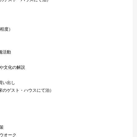
間程度）
備活動
史や文化の解説
買い出し
家のゲスト・ハウスにて泊）
策
ーウオーク