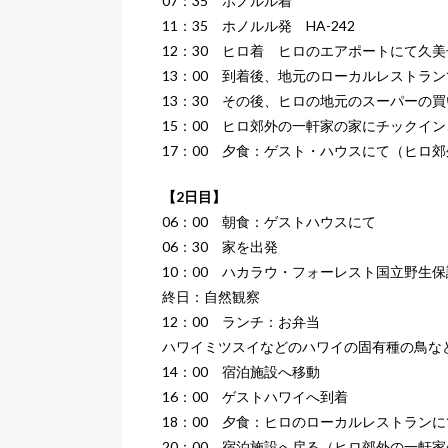
07：35 ホノルル着
11：35 ホノルル発 HA-242
12：30 ヒロ着 ヒロのエアポートにて久
13：00 到着後、地元のローカルレストラ
13：30 その後、ヒロの地元のスーパーの
15：00 ヒロ郊外の一軒家の家にチックイ
17：00 夕食：ゲスト・ハウスにて（ヒロ
【2日目】
06：00 朝食：ゲストハウスにて
06：30 家を出発
10：00 ハカラウ・フォーレスト国立野生
終日：自然観察
12：00 ランチ：お弁当
ハワイミツスイなどのハワイの固有種の鳥な
14：00 宿泊施設へ移動
16：00 ゲストハワイへ到着
18：00 夕食：ヒロのローカルレストランに
20：00 宿泊施設へ戻る（ヒロ郊外の一軒