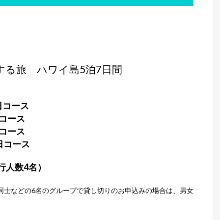
する旅 ハワイ島5泊7日間
7日コース
日コース
日コース
7日コース
行人数4名）
同士などの
6
名のグルー
プで貸し切りのお申込みの場合は、男女