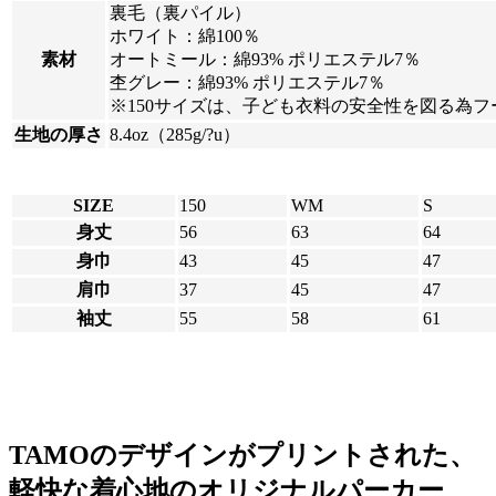
裏毛（裏パイル）
ホワイト：綿100％
素材
オートミール：綿93% ポリエステル7％
杢グレー：綿93% ポリエステル7％
※150サイズは、子ども衣料の安全性を図る為
生地の厚さ
8.4oz（285g/?u）
SIZE
150
WM
S
身丈
56
63
64
身巾
43
45
47
肩巾
37
45
47
袖丈
55
58
61
TAMOのデザインがプリントされた、
軽快な着心地のオリジナルパーカー