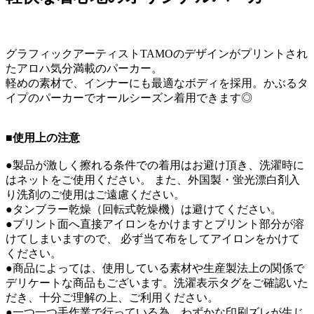
グラフィックアーティストTAMOのデザインがプリントされ
たアロハ気分満載のパーカー。
軽めの素材で、インナーにも最適なボディを採用。かぶるタ
イプのパーカーでオールシーズン着用できます◎
■使用上の注意
●製品が激しく擦れる条件での着用はお避け頂き、洗濯時に
はネットをご使用ください。 また、外国製・蛍光漂白剤入
り洗剤のご使用はご遠慮ください。
●タンブラー乾燥（回転式乾燥機）は避けてください。
●プリント面へ直接アイロンをかけますとプリント部分が溶
けてしまいますので、 必ず当て布をしてアイロンをかけて
ください。
●商品によっては、使用している素材や生産製法上の関係で
デリケートな商品もございます。洗濯表示タグをご確認いた
だき、十分ご理解の上、ご利用ください。
●一つ一つ手作業で行っている為、わずかな印刷ズレが生じ