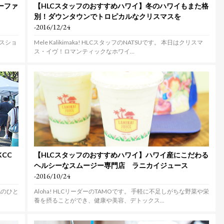
ーファ
【HLCスタッフのおすすめハワイ】冬のハワイもまた格
別！ダウンタウンでトロピカルなクリスマスを
-2016/12/24
ースショ
Mele Kalikimaka! HLCスタッフのNATSUです。 本日はクリスマ
ス・イヴ！ロマンティックなホワイ...
CC
【HLCスタッフのおすすめハワイ】ハワイ産にこだわる
ヘルシーなスムージー専門店 ラニカイジュース
-2016/10/24
地のひと
Aloha! HLCリーダーのTAMOです。 手軽に不足しがちな野菜や栄
養を摂ることができ、健康や美容、デトックス...