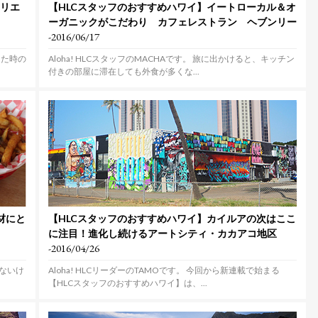
クリエ
【HLCスタッフのおすすめハワイ】イートローカル＆オ
ーガニックがこだわり カフェレストラン ヘブンリー
-2016/06/17
った時の
Aloha! HLCスタッフのMACHAです。 旅に出かけると、キッチン
付きの部屋に滞在しても外食が多くな...
材にと
【HLCスタッフのおすすめハワイ】カイルアの次はここ
に注目！進化し続けるアートシティ・カカアコ地区
-2016/04/26
べないけ
Aloha! HLCリーダーのTAMOです。 今回から新連載で始まる
【HLCスタッフのおすすめハワイ】は、...