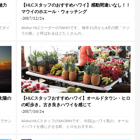
魅力
【HLCスタッフのおすすめハワイ】感動間違いなし！！
マウイのホエール・ウォッチング
-2017/12/24
行でダイ
Aloha! HLCリーダーのTAMOです。 毎年11月から4月の間「クジ
ラの島」と呼ばれるほどたくさんの...
太陽の
【HLCスタッフおすすめハワイ】オールドタウン・ヒロ
の町歩き。古き良きハワイを感じて
-2017/10/24
ラでサン
Aloha!HLCスタッフのSAORINです。 今回はハワイ島の、オール
ドハワイを感じさせる町、ヒロをおすすめ...