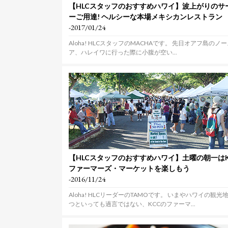
【HLCスタッフのおすすめハワイ】波上がりのサ
ーご用達! ヘルシーな本場メキシカンレストラン
-2017/01/24
Aloha! HLCスタッフのMACHAです。 先日オアフ島のノ
ア、ハレイワに行った際に小腹が空い...
【HLCスタッフのおすすめハワイ】土曜の朝一はK
ファーマーズ・マーケットを楽しもう
-2016/11/24
Aloha! HLCリーダーのTAMOです。 いまやハワイの観光
つといっても過言ではない、KCCのファーマ...