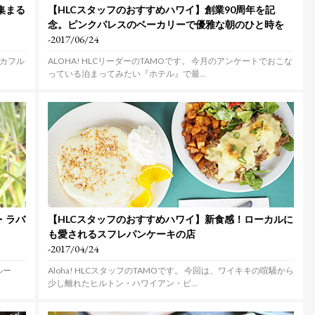
集まる
【HLCスタッフのおすすめハワイ】創業90周年を記
念。ピンクパレスのベーカリーで優雅な朝のひと時を
-2017/06/24
のカフル
ALOHA! HLCリーダーのTAMOです。 今月のアンケートでおこな
っている泊まってみたい『ホテル』で最...
・ラバ
【HLCスタッフのおすすめハワイ】新食感！ローカルに
も愛されるスフレパンケーキの店
-2017/04/24
ルー
Aloha! HLCスタッフのTAMOです。 今回は、ワイキキの喧騒から
少し離れたヒルトン・ハワイアン・ビ...