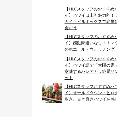
【HLCスタッフのおすすめ
イ】ハワイは山も魅力的！
カイ・ピルボックスで絶景
会おう
【HLCスタッフのおすすめ
イ】感動間違いなし！！マ
のホエール・ウォッチング
【HLCスタッフのおすすめ
イ】ハワイ語で「太陽の家
意味するハレアカラ絶景サ
ット
【HLCスタッフおすすめハ
イ】オールドタウン・ヒロ
歩き。古き良きハワイを感