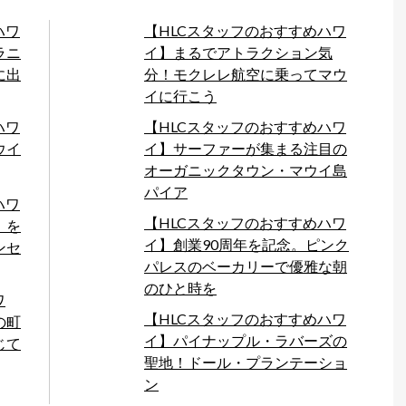
ハワ
【HLCスタッフのおすすめハワ
ラニ
イ】まるでアトラクション気
に出
分！モクレレ航空に乗ってマウ
イに行こう
ハワ
【HLCスタッフのおすすめハワ
ウイ
イ】サーファーが集まる注目の
オーガニックタウン・マウイ島
パイア
ハワ
【HLCスタッフのおすすめハワ
」を
イ】創業90周年を記念。ピンク
ンセ
パレスのベーカリーで優雅な朝
のひと時を
ワ
【HLCスタッフのおすすめハワ
の町
イ】パイナップル・ラバーズの
じて
聖地！ドール・プランテーショ
ン