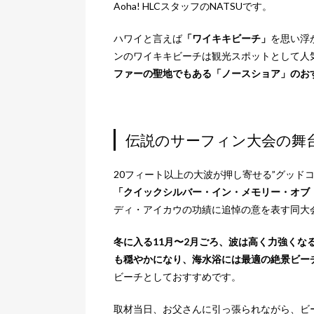
Aoha! HLCスタッフのNATSUです。
ハワイと言えば
「ワイキキビーチ」
を思い浮
ンのワイキキビーチは観光スポットとして人
ファーの聖地でもある「ノースショア」のお
伝説のサーフィン大会の舞
20フィート以上の大波が押し寄せる”グッド
「クイックシルバー・イン・メモリー・オブ
ディ・アイカウの功績に追悼の意を表す同大
冬に入る11月〜2月ごろ、波は高く力強く
も穏やかになり、海水浴には最適の絶景ビー
ビーチとしておすすめです。
取材当日、お父さんに引っ張られながら、ビ