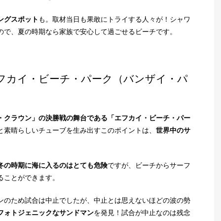
ングスポット
も。取材当日も果敢にトライする人々が！シャワ
ので、夏の時期なら家族で安心して過ごせるビーチです。
フカイ・ビーチ・パーク（バンザイ・パ
・クラウン」の決勝戦の舞台である「エフカイ・ビーチ・パー
と素晴らしいチューブを生み出すこのポイントは、
世界中のサ
冬の時期に海に入るのはとても危険
ですが、ビーチからサーフ
ることができます。
ンのため試合は中止でしたが、中止とは思えないほどの波の勢
フォトジェニックなサンドマン
を発見！試合が中止なのは残念