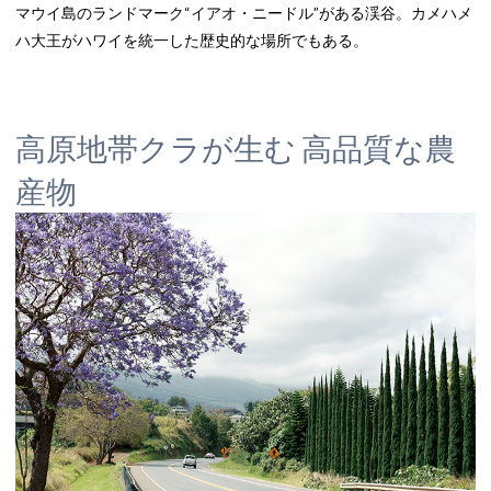
マウイ島のランドマーク“イアオ・ニードル”がある渓谷。カメハメ
ハ大王がハワイを統一した歴史的な場所でもある。
高原地帯クラが生む 高品質な農
産物