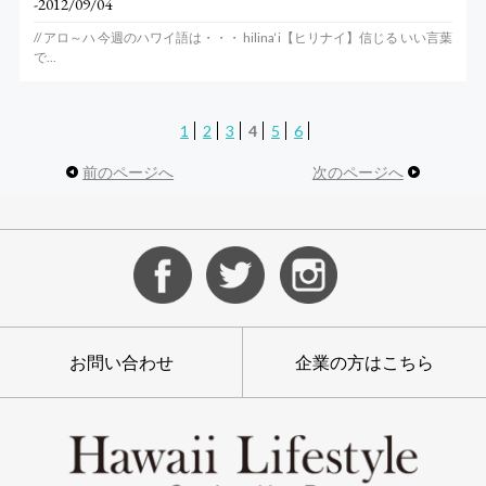
-2012/09/04
// アロ～ハ 今週のハワイ語は・・・ hilina‘i【ヒリナイ】信じる いい言葉
で...
1
2
3
4
5
6
前のページへ
次のページへ
お問い合わせ
企業の方はこちら