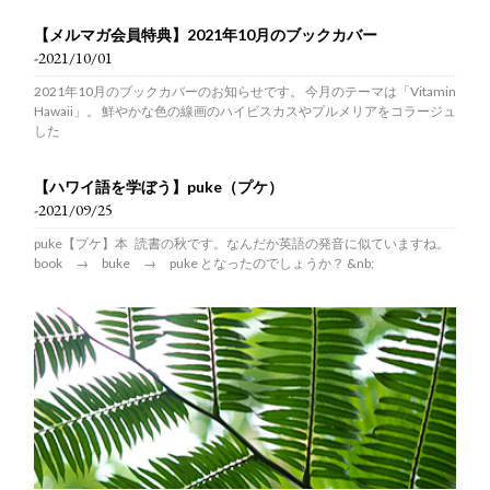
【メルマガ会員特典】2021年10月のブックカバー
-2021/10/01
2021年10月のブックカバーのお知らせです。 今月のテーマは「Vitamin
Hawaii」。 鮮やかな色の線画のハイビスカスやプルメリアをコラージュ
した
【ハワイ語を学ぼう】puke（プケ）
-2021/09/25
puke【プケ】本 読書の秋です。なんだか英語の発音に似ていますね。
book → buke → puke となったのでしょうか？ &nb;