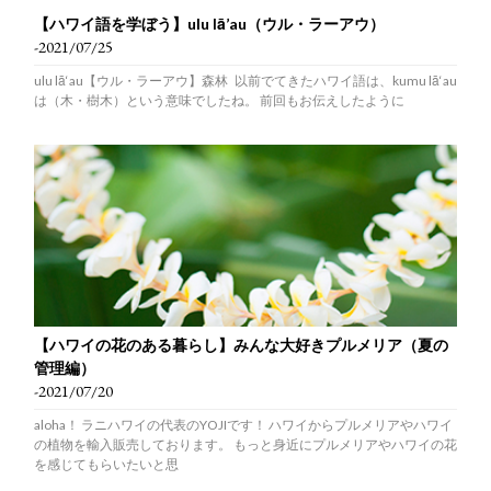
【ハワイ語を学ぼう】ulu lā’au（ウル・ラーアウ）
-2021/07/25
ulu lā‘au【ウル・ラーアウ】森林 以前でてきたハワイ語は、kumu lā‘au
は（木・樹木）という意味でしたね。 前回もお伝えしたように
【ハワイの花のある暮らし】みんな大好きプルメリア（夏の
管理編）
-2021/07/20
aloha！ ラニハワイの代表のYOJIです！ ハワイからプルメリアやハワイ
の植物を輸入販売しております。 もっと身近にプルメリアやハワイの花
を感じてもらいたいと思