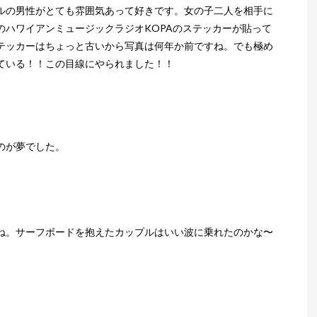
ルの男性がとても雰囲気あって好きです。女の子二人を相手に
のハワイアンミュージックラジオKOPAのステッカーが貼って
テッカーはちょっと古いから写真は何年か前ですね。でも極め
ている！！この目線にやられました！！
のが夢でした。
ね。サーフボードを抱えたカップルはいい波に乗れたのかな〜