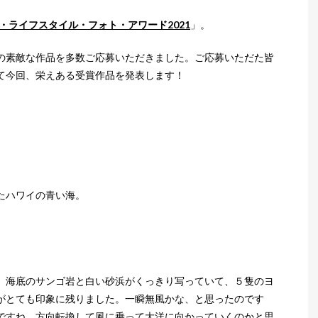
・ライフスタイル・フォト・アワード2021
」。
の素敵な作品を多数ご応募いただきました。ご応募いただた皆
て今回、栄えある受賞作品を発表します！
たハワイの青い海。
。海底のサンゴ岩と白い砂浜がくっきり写っていて、５隻のヨ
がとても印象に残りました。一瞬無風かな、と思ったのです
ですね。方向転換して風に乗って大洋に向かっていくのかと思