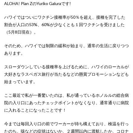
ALOHA! Plan ZのYuriko Galuraです!
ハワイではついにワクチン接種率が50％を超え、接種を完了した
割合が人口の53%、60%が少なくとも１回ワクチンを受けました
（5月8日現在）。
そのため、ハワイでは制限の緩和が始まり、通常の生活に戻りつつ
あります。
スローダウンしている接種率を上げるために、ハワイのローカルが
大好きなラスベガス旅行が当たるなどの懸賞プロモーションなども
始まっています。
ここ最近で私が一番驚いたのは、私が通っているホノルルの総合病
院の入り口にあったチェックポイントがなくなり、通常通りに病院
に入れることになったことです！
今までは毎回入り口の前でワーカーが待ち構えており、検温を行っ
たのち、咳などの症状はないか、２週間以内に渡航したか、コロナ