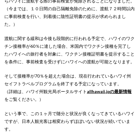
らハワイに渡航する際の事前検査が免除されることになりました。
（今までは、１０日間の自己隔離免除のために、渡航７２時間以内
に事前検査を行い、到着後に陰性証明書の提示が求められまし
た。）
渡航に関する緩和は今後も段階的に行われる予定で、ハワイのワク
チン接種率が60％に達した場合、米国内でワクチン接種を完了し
たハワイへの旅行者を対象に、ワクチン接種証明書を提示すること
を条件に、事前検査を受けずにハワイへの渡航が可能となります。
そして接種率が70％を超えた場合は、現在行われているハワイ州
セイフトラベルプログラムを終了する予定になっています。
（詳細は、ハワイ州観光局ポータルサイト
allhawaii.jpの最新情報
をご覧ください。）
という事で、この１ヶ月で随分と状況が良くなってきているハワイ
ですが、日本人観光客は相変わらずほぼいない状況が続いていま
す。