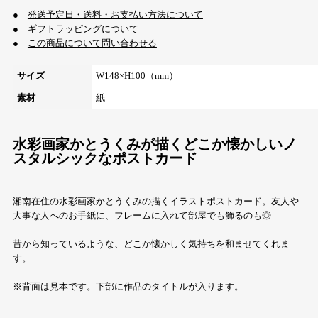
●
発送予定日・送料・お支払い方法について
●
ギフトラッピングについて
●
この商品について問い合わせる
サイズ
W148×H100（mm）
素材
紙
水彩画家かとうくみが描くどこか懐かしいノ
スタルシックなポストカード
湘南在住の水彩画家かとうくみの描くイラストポストカード。友人や
大事な人へのお手紙に、フレームに入れて部屋でも飾るのも◎
昔から知っているような、どこか懐かしく気持ちを和ませてくれま
す。
※背面は見本です。下部に作品のタイトルが入ります。