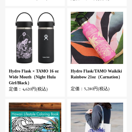
Hydro Flask × TAMO 16 oz
Hydro Flask/TAMO Waikiki
Wide Mouth（Night Hula
Rainbow 21oz（Carnation）
Girl/Black）
定価：5,280円(税込)
定価：4,620円(税込)