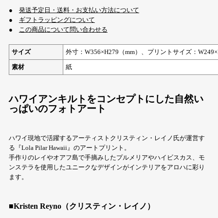
●
発送予定日・送料・お支払い方法について
●
ギフトラッピングについて
●
この商品について問い合わせる
サイズ
外寸：W356×H279（mm）、プリントサイズ：W249×
素材
紙
ハワイアンキルトをコンセプトにした自然い
っぱいのフォトアート
ハワイ現地で活躍するアーティストクリスティン・レイノ氏が運営す
る『Lola Pilar Hawaii』のアートプリント。
手作りのレイやオアフ島で手摘みしたプルメリアやハイビスカス、モ
ンステラを使用したユニークなデザインがインテリアをアロハに彩り
ます。
■Kristen Reyno（クリスティン・レイノ）