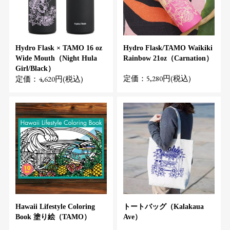
Hydro Flask × TAMO 16 oz
Hydro Flask/TAMO Waikiki
Wide Mouth（Night Hula
Rainbow 21oz（Carnation）
Girl/Black）
定価：5,280円(税込)
定価：4,620円(税込)
Hawaii Lifestyle Coloring
トートバッグ（Kalakaua
Book 塗り絵（TAMO）
Ave）