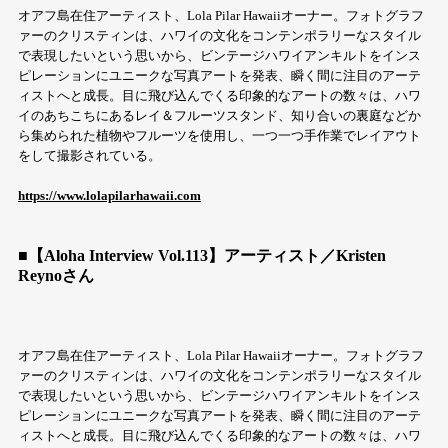
オアフ島在住アーティスト、Lola Pilar Hawaiiオーナー。フォトグラフ
ァーのクリスティンは、ハワイの文化をコンテンポラリーなスタイル
で表現したいという思いから、ビンテージハワイアンキルトをインス
ピレーションにユニークな写真アートを発表、瞬く間に注目のアーテ
ィストへと成長。目に飛び込んでくる印象的なアートの数々は、ハワ
イのあちこちにあるレイ＆フルーツスタンド、知り合いの裏庭などか
ら集められた植物やフルーツを使用し、一つ一つ手作業でレイアウト
をして撮影されている。
https://www.lolapilarhawaii.com
■【Aloha Interview Vol.113】アーティスト／Kristen
Reynoさん
オアフ島在住アーティスト、Lola Pilar Hawaiiオーナー。フォトグラフ
ァーのクリスティンは、ハワイの文化をコンテンポラリーなスタイル
で表現したいという思いから、ビンテージハワイアンキルトをインス
ピレーションにユニークな写真アートを発表、瞬く間に注目のアーテ
ィストへと成長。目に飛び込んでくる印象的なアートの数々は、ハワ