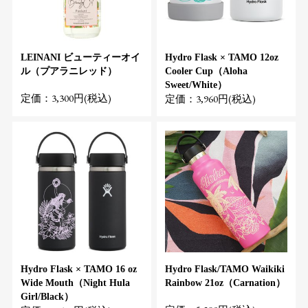
LEINANI ビューティーオイ
Hydro Flask × TAMO 12oz
ル（プアラニレッド）
Cooler Cup（Aloha
Sweet/White）
定価：3,300円(税込)
定価：3,960円(税込)
Hydro Flask × TAMO 16 oz
Hydro Flask/TAMO Waikiki
Wide Mouth（Night Hula
Rainbow 21oz（Carnation）
Girl/Black）