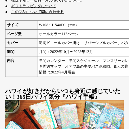
●
発送予定日・送料・お支払い方法について
●
ギフトラッピングについて
●
この商品について問い合わせる
サイズ
W108×H154×D8（mm）
ページ数
オールカラー112ページ
カバー
透明ビニールカバー掛け、リバーシブルカバー、バタ
期間
月間：2022年10月〜2023年12月
内容
年間カレンダー、年間スケジュール、マンスリーカレン
キ周辺マップ、オアフ島の主要バス路線図、Bikiの
情報は2022年4月現在
ハワイが好きだからいつも身近に感じていた
い！365日ハワイ気分『ハワイ手帳』