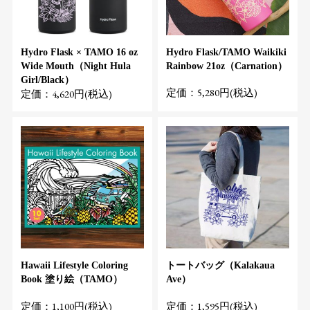
Hydro Flask × TAMO 16 oz
Hydro Flask/TAMO Waikiki
Wide Mouth（Night Hula
Rainbow 21oz（Carnation）
Girl/Black）
定価：5,280円(税込)
定価：4,620円(税込)
Hawaii Lifestyle Coloring
トートバッグ（Kalakaua
Book 塗り絵（TAMO）
Ave）
定価：1,100円(税込)
定価：1,595円(税込)