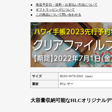
●
発送予定日・送料・お支払い方法について
●
ギフトラッピングについて
●
この商品について問い合わせる
サイズ
H105×W70×D10（mm）
素材
PUレザー
大容量収納可能なHLCオリジナル