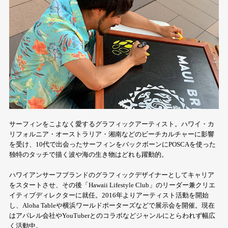
サーフィンをこよなく愛するグラフィックアーティスト。ハワイ・カ
リフォルニア・オーストラリア・湘南などのビーチカルチャーに影響
を受け、10代で出会ったサーフィンをバックボーンにPOSCAを使った
独特のタッチで描く波や海の生き物はどれも躍動的。
ハワイアンサーフブランドのグラフィックデザイナーとしてキャリア
をスタートさせ、その後「Hawaii Lifestyle Club」のリーダー兼クリエ
イティブディレクターに就任。2016年よりアーティスト活動を開始
し、Aloha Tableや横浜ワールドポーターズなどで展示会を開催。現在
はアパレル会社やYouTuberとのコラボなどジャンルにとらわれず幅広
く活動中。