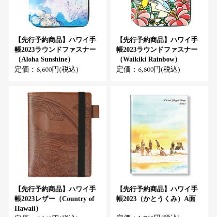
【先行予約商品】ハワイ手
【先行予約商品】ハワイ手
帳2023ラウンドファスナー
帳2023ラウンドファスナー
（Aloha Sunshine）
（Waikiki Rainbow）
定価：6,600円(税込)
定価：6,600円(税込)
【先行予約商品】ハワイ手
【先行予約商品】ハワイ手
帳2023レザー（Country of
帳2023（かとうくみ）A面
Hawaii）