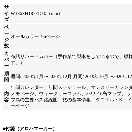
サ
イ
W136×H187×D10（mm）
ズ
ペ
ー
オールカラー196ページ
ジ
数
カ
布貼りハードカバー（手作業で製本をしているので、模
バ
す。）
ー
期
週間/ 2020年1月〜2020年12月 月間/ 2019年10月〜2020年1
間
年間カレンダー、年間スケジュール、マンスリーカレン
内
メモページ、ウィークリーコラム、ハワイ6島マップ、ワ
容
フ島の主要バス路線図、旅の基本情報、ダニエル・K・
ーページ
■付箋（アロハマーカー）