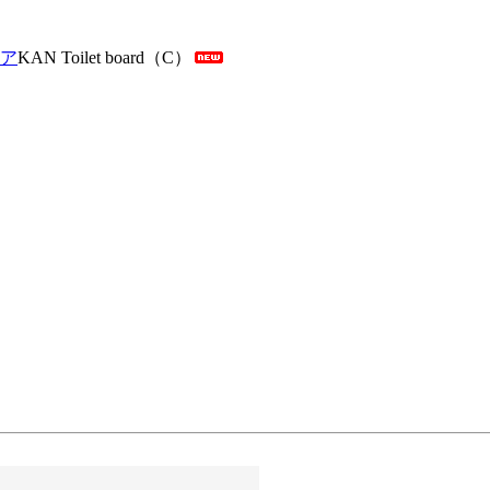
ア
KAN Toilet board（C）