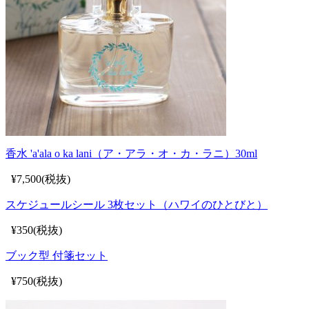
香水 'a'ala o ka lani（ア・アラ・オ・カ・ラニ）30ml
¥7,500(税抜)
スケジュールシール 3枚セット（ハワイのひとびと）
¥350(税抜)
ブック型 付箋セット
¥750(税抜)