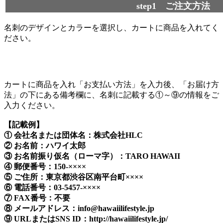
step1 ご注文方法
名刺のデザインとカラーを選択し、カートに商品を入れてく
ださい。
カートに商品を入れ「お支払い方法」を入力後、「お届け方
法」の下にある備考欄に、名刺に記載する①～⑨の情報をご
入力ください。
【記載例】
① 会社名または団体名：株式会社HLC
② お名前：ハワイ太郎
③ お名前振り仮名（ローマ字）：TARO HAWAII
④ 郵便番号：150-××××
⑤ ご住所：東京都渋谷区南平台町××××
⑥ 電話番号：03-5457-××××
⑦ FAX番号：不要
⑧ メールアドレス：
info@hawaiilifestyle.jp
⑨ URLまたはSNS ID：http://hawaiilifestyle.jp/