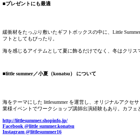
■プレゼントにも最適
緩衝材をたっぷり敷いたギフトボックスの中に、Little 
フトとしてもぴったり。
海を感じるアイテムとして夏に飾るだけでなく、冬はクリス
■little summer／小夏（konatsu） について
海をテーマにした littlesummer を運営し、オリジナル
業様イベントでワークショップ講師出演経験もあり。カフェ
http://littlesummer.shopinfo.jp/
Facebook @little summer.konatsu
Instagram @littlesummer16