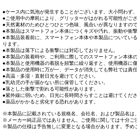
●ケース内に気泡が発生することがございます。大小問わず
●ご使用中の摩耗により、グリッターがはがれる可能性がご
●天然素材のためひとつひとつ色味、風合いが異なりますの
●本製品はスマートフォン本体につくキズや汚れ、振動や衝
●本製品装着前に、スマートフォン本体や本製品についてい
ります。
●本製品は落下による衝撃には対応しておりません。
●本製品の装着時や、ご利用に際してのスマートフォン本体
●本製品と使用機器の着脱を頻繁に繰り返すと、使用機器に
●本製品の使用時に万が一、データが消失しても弊社では責
●高温・多湿・直射日光を避けてください。
●乳幼児の手が届かない所に保管してください。
●落とした衝撃で割れる可能性があります。
●紫外線に弱いため、日光に長時間さらすことは避けてくだ
●薬品がかかると劣化する恐れがあります。
※本製品に記載されている規格名、会社名、および製品名は
※メーカー純正品ではありません。ご使用に関しては十分ご
※製品の仕様は予告無しに変更となる場合があります。予め