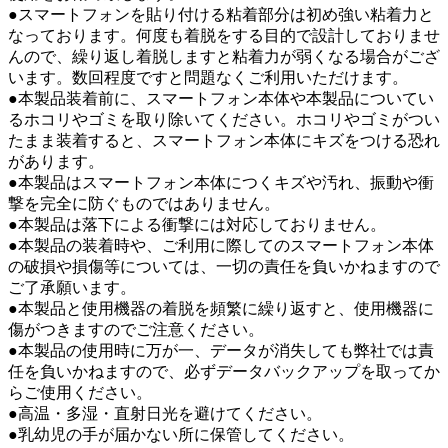
●スマートフォンを貼り付ける粘着部分は初め強い粘着力と
なっております。何度も着脱をする目的で設計しておりませ
んので、繰り返し着脱しますと粘着力が弱くなる場合がござ
います。数回程度ですと問題なくご利用いただけます。
●本製品装着前に、スマートフォン本体や本製品についてい
るホコリやゴミを取り除いてください。ホコリやゴミがつい
たまま装着すると、スマートフォン本体にキズをつける恐れ
があります。
●本製品はスマートフォン本体につくキズや汚れ、振動や衝
撃を完全に防ぐものではありません。
●本製品は落下による衝撃には対応しておりません。
●本製品の装着時や、ご利用に際してのスマートフォン本体
の破損や損傷等については、一切の責任を負いかねますので
ご了承願います。
●本製品と使用機器の着脱を頻繁に繰り返すと、使用機器に
傷がつきますのでご注意ください。
●本製品の使用時に万が一、データが消失しても弊社では責
任を負いかねますので、必ずデータバックアップを取ってか
らご使用ください。
●高温・多湿・直射日光を避けてください。
●乳幼児の手が届かない所に保管してください。