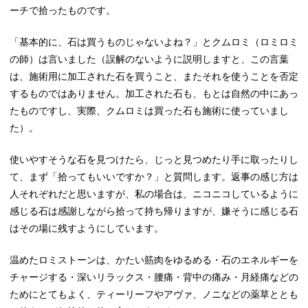
ーチで拾ったものです。
「基本的に、石は買うものじゃないよね？」とクムロミ（ロミロミ
の師）は言いました（誤解のないように説明しますと、この言葉
は、施術用に加工された石を買うこと、またそれを使うことを否定
するものではありません。加工された石も、もとは自然の中にあっ
たものですし、実際、クムロミは買った石も施術に使っていまし
た）。
使いやすそうな石を見つけたら、じっと見つめたり手に取ったりし
て、まず「拾ってもいいですか？」と質問します。返事の感じ方は
人それぞれだと思いますが、私の場合は、ニコニコしているように
感じる石は感謝しながら拾って持ち帰りますが、嫌そうに感じる石
はその場に残すようにしています。
温めたロミストーンは、かたい筋肉をゆるめる・石のエネルギーを
チャージする・深いリラックス・腰痛・背中の痛み・月経痛などの
ためにとてもよく、ティーリーフやアヴァ、ノニなどの薬草ととも