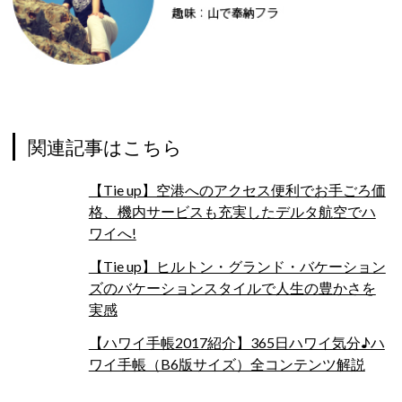
関連記事はこちら
【Tie up】空港へのアクセス便利でお手ごろ価
格、機内サービスも充実したデルタ航空でハ
ワイへ!
【Tie up】ヒルトン・グランド・バケーション
ズのバケーションスタイルで人生の豊かさを
実感
【ハワイ手帳2017紹介】365日ハワイ気分♪ハ
ワイ手帳（B6版サイズ）全コンテンツ解説