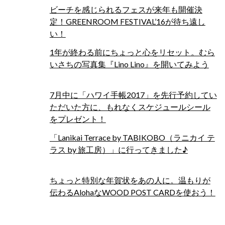
ビーチを感じられるフェスが来年も開催決
定！GREENROOM FESTIVAL’16が待ち遠し
い！
1年が終わる前にちょっと心をリセット。むら
いさちの写真集『Lino Lino』を開いてみよう
7月中に「ハワイ手帳2017」を先行予約してい
ただいた方に、もれなくスケジュールシール
をプレゼント！
「Lanikai Terrace by TABIKOBO（ラニカイ テ
ラス by 旅工房）」に行ってきました♪
ちょっと特別な年賀状をあの人に。温もりが
伝わるAlohaなWOOD POST CARDを使おう！