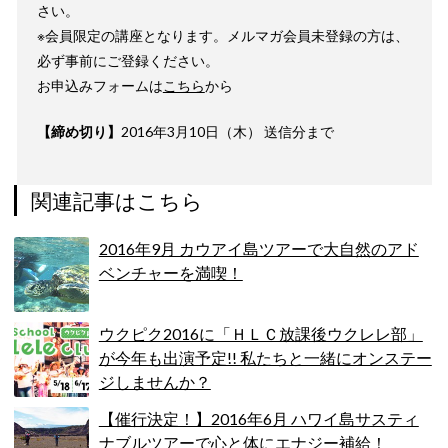
さい。
※会員限定の講座となります。メルマガ会員未登録の方は、
必ず事前にご登録ください。
お申込みフォームは
こちら
から
【締め切り】
2016年3月10日（木） 送信分まで
関連記事はこちら
2016年9月 カウアイ島ツアーで大自然のアド
ベンチャーを満喫！
ウクピク2016に「ＨＬＣ放課後ウクレレ部」
が今年も出演予定!! 私たちと一緒にオンステー
ジしませんか？
【催行決定！】2016年6月 ハワイ島サスティ
ナブルツアーで心と体にエナジー補給！