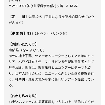
〒248-0024 神奈川県鎌倉市稲村ヶ崎 3-13-36
【定 員】
先着12名（定員になり次第締め切らせていた
だきます）
【参 加 費】
無料（おやつ・ドリンク付）
【お話いただく方】
南部 浩（なんぶ ひろし）
海外の地上手配、ツアーオペレーターとして２５年のキャ
リア、ハワイ駐在５年、フィリピン５年現地責任者として
駐在経験、現在は、教育旅行＆エコツアーにテーマを絞
り、日本の旅行会社に、ユニークな新しい企画＆提案を行
う。神奈川・鎌倉の地から常に新しいツアーを提案してい
る。
【お申し込み方法】
お申込みフォームに必要事項をご入力の上、送信してくだ