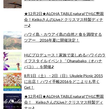
★12月2日★ALOHA TABLE naturalでHLC懇親
会！KeikoさんのLiveとクリスマス特製ディナ
ー♪
ハワイ島・カウアイ島の自然と食を満喫する
ツアー 2016年夏に開催決定！
HLCプロデュース！家族で楽しめるハワイのラ
イフスタイルイベント「Ohanabako（オハナ
バコ）」を開催♪
8月1日（土）・2日（日）Ukulele Picnic 2015
に出店！ ハワイ手帳2016をどこよりも早く
Get！
★12月4日★ALOHA TABLE naturalでHLC懇親
会！ KeikoさんのLiveとクリスマス特製ディ
ナー♪