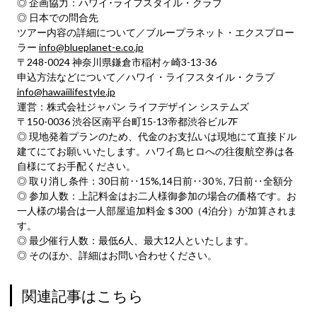
◎ 企画協力：ハワイ･ライフスタイル・クラブ
◎ 日本での問合先
ツアー内容の詳細について／ブループラネット・エクスプロー
ラー
info@blueplanet-e.co.jp
〒248-0024 神奈川県鎌倉市稲村ヶ崎3-13-36
申込方法などについて／ハワイ・ライフスタイル・クラブ
info@hawaiilifestyle.jp
運営：株式会社ジャパン ライフデザイン システムズ
〒150-0036 渋谷区南平台町15-13帝都渋谷ビル7F
◎ 現地発着プランのため、代金のお支払いは現地にて直接ドル
建てにてお願いいたします。ハワイ島ヒロへの往復航空券は各
自様にてお手配ください。
◎ 取り消し条件：30日前‥15%,14日前‥30％, 7日前‥全額分
◎ 参加人数：上記料金はお二人様御参加の場合の価格です。お
一人様の場合は一人部屋追加料金＄300（4泊分）が加算されま
す。
◎ 最少催行人数：最低6人、最大12人といたします。
◎ そのほか、詳細はお問い合わせください。
関連記事はこちら