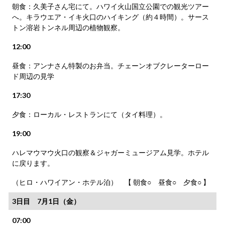
朝食：久美子さん宅にて。ハワイ火山国立公園での観光ツアー
へ。キラウエア・イキ火口のハイキング（約４時間）。サース
トン溶岩トンネル周辺の植物観察。
12:00
昼食：アンナさん特製のお弁当。チェーンオブクレーターロー
ド周辺の見学
17:30
夕食：ローカル・レストランにて（タイ料理）。
19:00
ハレマウマウ火口の観察＆ジャガーミュージアム見学。ホテル
に戻ります。
（ヒロ・ハワイアン・ホテル泊） 【 朝食○ 昼食○ 夕食○ 】
3日目 7月1日（金）
07:00