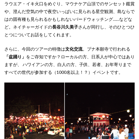
ラウエア・イキ火口をめぐり、マウナケア山頂でのサンセット鑑賞
や、澄んだ空気の中で夜空いっぱいに見られる星空観測、島ならで
はの固有種も見られるかもしれないバードウォッチング……などな
ど。ネイチャーガイドの
長谷川久美子
さんが同行し、そのひとつひ
とつについてお話をしてくれます。
さらに、今回のツアーの特徴は
文化交流
。プナ本願寺で行われる
「盆踊り」
をご存知ですか？ローカルの方、日系人が中心ではあり
ますが、 ハワイアンの方、白人の方、子供、若者、お年寄りまで
すべての世代が参加する（1000名以上！？）イベントです。