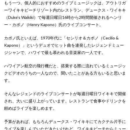
もう一つ、個人的におすすめのライブミュージックは、アウトリガ
ーワイキキビーチリゾート内のレストラン、デュークス・ワイキキ
（Duke’s Waikiki）で毎週日曜日16時から2時間開催されるヘンリ
ー・カポノ（Henry Kapono）氏のライブコンサート。
カポノ氏といえば、1970年代に「セシリオ＆カポノ（Cecilio &
Kapono）」というデュオでヒット曲を連発したレジェンドミュー
ジシャンで、ハワイで最も慕われる音楽家の一人です。
ハワイアン航空の飛行機だと、搭乗する際に流れているミュージッ
クビデオのうちの一人なので、聞いたことがある方もいると思いま
す。
そんなレジェンドのライブコンサートが毎週日曜日ワイキキで開催
され、大いに盛り上がっています。レストランで食事やドリンクを
頼めばライブを楽しめます。
予算があれば、もちろんデュークス・ワイキキにてカクテル片手に
ライブを楽しんでいただきたいけれど、ワイキキビーチからミュー