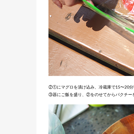
②①にマグロを漬け込み、冷蔵庫で15〜20
③器にご飯を盛り、②をのせてからパクチー