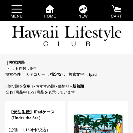
｜検索結果
ヒット件数：
9
件
検索条件 [カテゴリー]：
指定なし
[検索文字]：
ipad
[ 並び順を変更 ] -
おすすめ順
-
価格順
-
新着順
全 [9] 商品中 [1-9] 商品を表示しています
【受注生産】iPadケース
（Under the Sea）
定価：4,180円(税込)