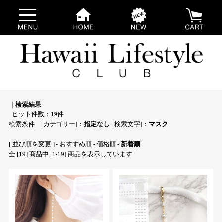
｜検索結果
ヒット件数：
19
件
検索条件 [カテゴリー]：
指定なし
[検索文字]：
マスク
[ 並び順を変更 ] -
おすすめ順
-
価格順
-
新着順
全 [19] 商品中 [1-19] 商品を表示しています