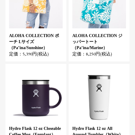
ALOHA COLLECTION ポ
ALOHA COLLECTION ジ
ーチ Lサイズ
ッパートート
（Pa’ina/Sunshine）
（Pa’ina/Marine）
定価：5,390円(税込)
定価：8,250円(税込)
Hydro Flask 12 oz Closeable
Hydro Flask 12 oz All
Coffee Mug（Eggplant）
Around Tumbler（White）