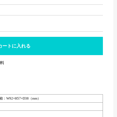
無料
：W92×H57×D38（mm）
）