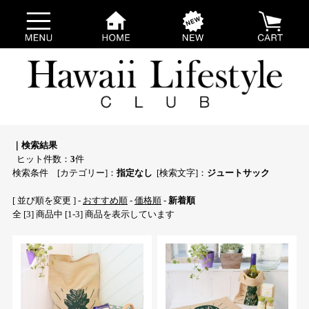
｜検索結果
ヒット件数：
3
件
検索条件 [カテゴリー]：
指定なし
[検索文字]：
ジュートサック
[ 並び順を変更 ] -
おすすめ順
-
価格順
-
新着順
全 [3] 商品中 [1-3] 商品を表示しています