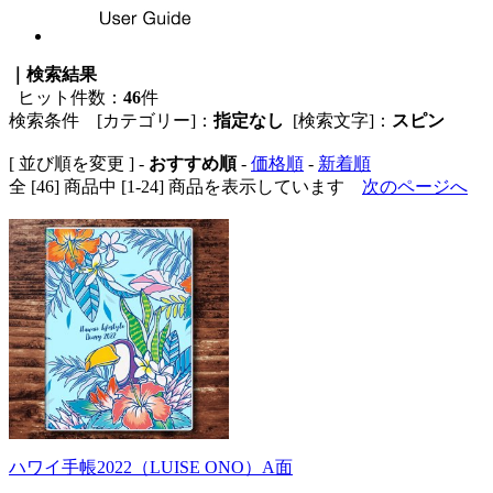
｜検索結果
ヒット件数：
46
件
検索条件 [カテゴリー]：
指定なし
[検索文字]：
スピン
[ 並び順を変更 ] -
おすすめ順
-
価格順
-
新着順
全 [46] 商品中 [1-24] 商品を表示しています
次のページへ
ハワイ手帳2022（LUISE ONO）A面